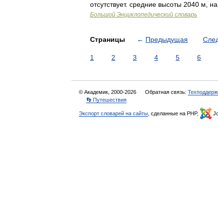
отсутствует. средние высоты 2040 м, 
Большой Энциклопедический словарь
Страницы
←
Предыдущая
Сле
1
2
3
4
5
6
© Академик, 2000-2026
Обратная связь:
Техподдерж
👣 Путешествия
Экспорт словарей на сайты
, сделанные на PHP,
Jo