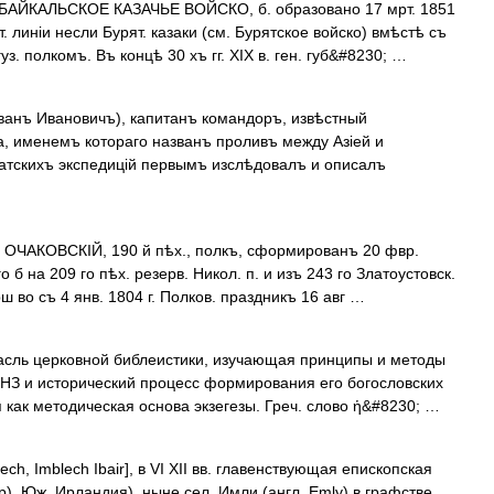
АЙКАЛЬСКОЕ КАЗАЧЬЕ ВОЙСКО, б. образовано 17 мрт. 1851
т. линіи несли Бурят. казаки (см. Бурятское войско) вмѣстѣ съ
уз. полкомъ. Въ концѣ 30 хъ гг. XIX в. ген. губ&#8230; …
анъ Ивановичъ), капитанъ командоръ, извѣстный
а, именемъ котораго названъ проливъ между Азіей и
атскихъ экспедицій первымъ изслѣдовалъ и описалъ
ОЧАКОВСКІЙ, 190 й пѣх., полкъ, сформированъ 20 фвр.
 го б на 209 го пѣх. резерв. Никол. п. и изъ 243 го Златоустовск.
рш во съ 4 янв. 1804 г. Полков. праздникъ 16 авг …
сль церковной библеистики, изучающая принципы и методы
 НЗ и исторический процесс формирования его богословских
я как методическая основа экзегезы. Греч. слово ἡ&#8230; …
h, Imblech Ibair], в VI XII вв. главенствующая епископская
), Юж. Ирландия), ныне сел. Имли (англ. Emly) в графстве