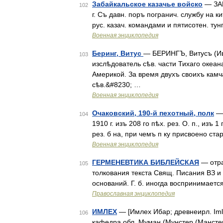
Забайкальское казачье войско
— ЗАБ
102
г. Съ давн. поръ погранич. службу на ки
рус. казач. командами и пятисотен. тунг
Военная энциклопедия
Беринг, Витус
— БЕРИНГЪ, Витусъ (Ив
103
изслѣдователь сѣв. части Тихаго океан
Америкой. За время двухъ своихъ камч
сѣв.&#8230; …
Военная энциклопедия
Очаковский, 190-й пехотный, полк
— 
104
1910 г. изъ 208 го пѣх. рез. О. п., изъ 1
рез. б на, при чемъ п ку присвоено ста
Военная энциклопедия
ГЕРМЕНЕВТИКА БИБЛЕЙСКАЯ
— отра
105
толкования текста Свящ. Писания ВЗ и
оснований. Г. б. иногда воспринимаетс
Православная энциклопедия
ИМЛЕХ
— [Имлех Ибар; древнеирл. Imlec
106
кафедра обл. Муман (Мунстер (Манстер