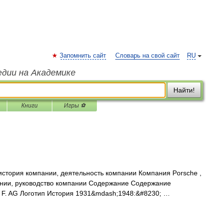
Запомнить сайт
Словарь на свой сайт
RU
едии на Академике
Найти!
Книги
Игры ⚽
стория компании, деятельность компании Компания Porsche ,
ании, руководство компании Содержание Содержание
c. F. AG Логотип История 1931&mdash;1948:&#8230; …