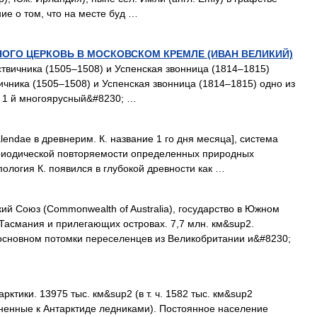
ние о том, что на месте буд …
ОГО ЦЕРКОВЬ В МОСКОВСКОМ КРЕМЛЕ (ИВАН ВЕЛИКИЙ)
твичника (1505–1508) и Успенская звонница (1814–1815)
ичника (1505–1508) и Успенская звонница (1814–1815) одно из
 1 й многоярусный&#8230; …
alendae в древнерим. К. название 1 го дня месяца], система
риодической повторяемости определенных природных
ология К. появился в глубокой древности как …
й Союз (Commonwealth of Australia), государство в Южном
 Тасмания и прилегающих островах. 7,7 млн. км&sup2.
в основном потомки переселенцев из Великобритании и&#8230;
ктики. 13975 тыс. км&sup2 (в т. ч. 1582 тыс. км&sup2
ненные к Антарктиде ледниками). Постоянное население