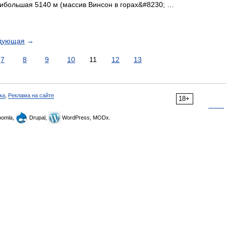
наибольшая 5140 м (массив Винсон в горах&#8230; …
дующая
→
7
8
9
10
11
12
13
ка
,
Реклама на сайте
18+
omla,
Drupal,
WordPress, MODx.